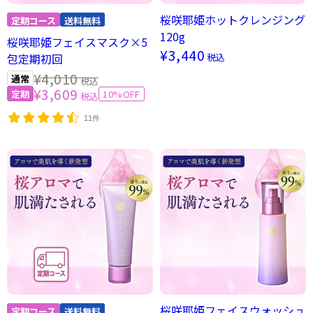
桜咲耶姫ホットクレンジング
120g
桜咲耶姫フェイスマスク×5
¥3,440
税込
包定期初回
¥4,010
税込
¥3,609
10%OFF
税込
11件
桜咲耶姫フェイスウォッシュ