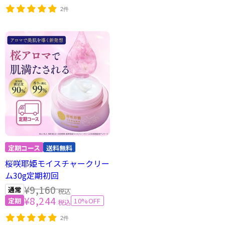
2件
桜咲耶姫モイスチャークリー
ム30g定期初回
¥9,160
税込
¥8,244
10%OFF
税込
2件