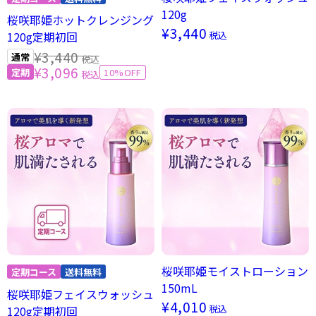
120g
桜咲耶姫ホットクレンジング
¥3,440
税込
120g定期初回
¥3,440
税込
¥3,096
10%OFF
税込
桜咲耶姫モイストローション
150mL
桜咲耶姫フェイスウォッシュ
¥4,010
税込
120g定期初回