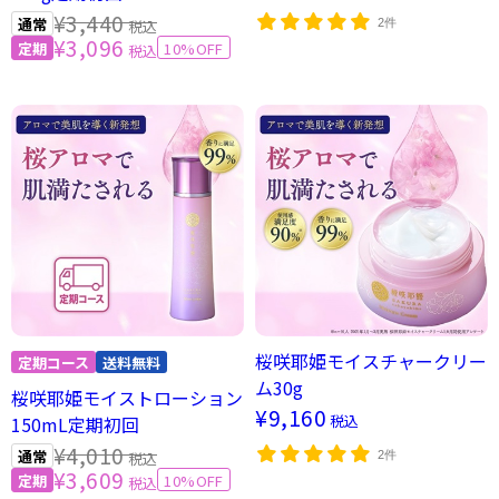
¥3,440
税込
2件
¥3,096
10%OFF
税込
桜咲耶姫モイスチャークリー
ム30g
桜咲耶姫モイストローション
¥9,160
税込
150mL定期初回
¥4,010
税込
2件
¥3,609
10%OFF
税込