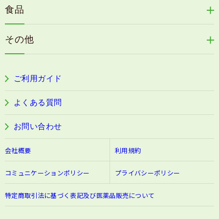
毛歓
うる肌箋
食品
速感伝統香醋
アロマ de スリープ
ヘアケアその他
フェミールホワイトNKB
木村式自然栽培米
古家のにんにく
浦上式アロマシリーズ
その他
目の疲労感・首肩に感じる負担緩和サプリ
色彩マスク
すこやか本誌
ぐっすり＆健やかな目覚めサポートタブレット
ご利用ガイド
阿波晩茶
よくある質問
お問い合わせ
会社概要
利用規約
コミュニケーションポリシー
プライバシーポリシー
特定商取引法に基づく表記及び医薬品販売について