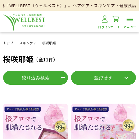
ELLBEST（ウェルベスト）」。ヘアケア・スキンケア・健康食品・医
ログイン
カート
トップ
スキンケア
桜咲耶姫
桜咲耶姫
（全
11
件）
絞り込み検索