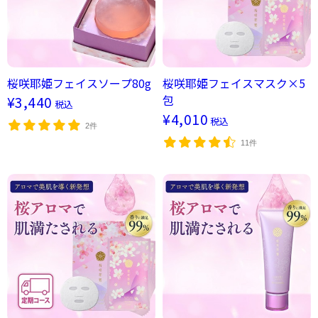
桜咲耶姫フェイスソープ80g
桜咲耶姫フェイスマスク×5
包
¥3,440
税込
¥4,010
税込
2件
11件