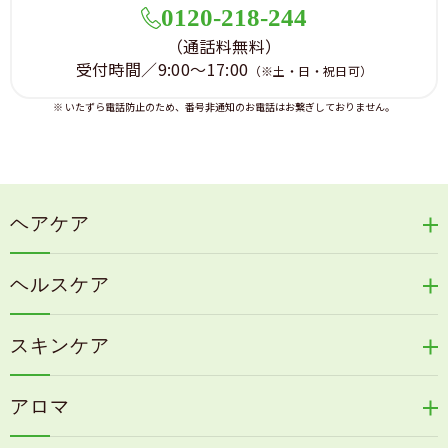
0120-218-244
（通話料無料）
受付時間／9:00～17:00
（※土・日・祝日可）
※ いたずら電話防止のため、番号非通知のお電話はお繋ぎしておりません。
ヘアケア
リリィジュRICHシリーズ
ヘルスケア
リリィジュKUROシリーズ
新谷酵素シリーズ
冷感育毛エッセンス
スキンケア
コタラエキス＋
リリィジュミスト
Denovis
天の葉健康緑茶
アロマ
リリィジュサプリ
桜咲耶姫
カイアポシリーズ
アロマ de マスク