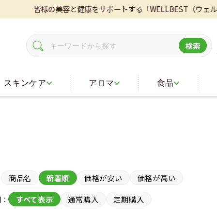
様の美容と健康をサポートする「WELLBEST（ウェルベスト）
検索
スキンケア
アロマ
食品
：
商品名
新着順
価格が安い
価格が高い
期：
すべて表示
通常購入
定期購入