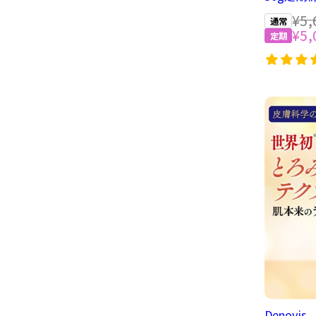
¥5,
¥5,
Denov