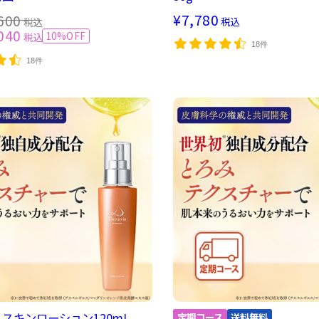
¥7,780
600
税込
税込
040
10%OFF
税込
18件
18件
is スキンローション120mL