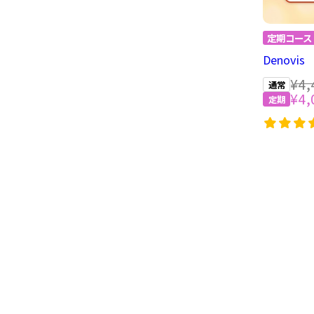
Denov
¥4,
¥4,