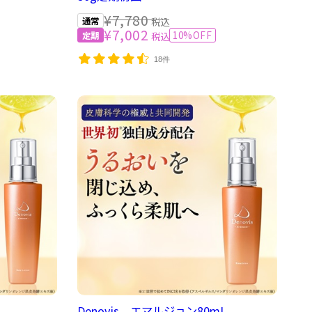
¥7,780
税込
¥7,002
10%OFF
税込
18件
Denovis エマルジョン80mL