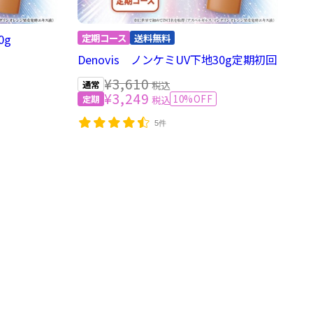
0g
Denovis ノンケミUV下地30g定期初回
¥3,610
税込
¥3,249
10%OFF
税込
5件