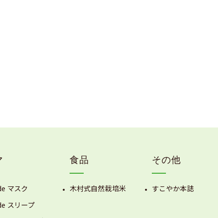
マ
食品
その他
de マスク
木村式自然栽培米
すこやか本誌
de スリープ