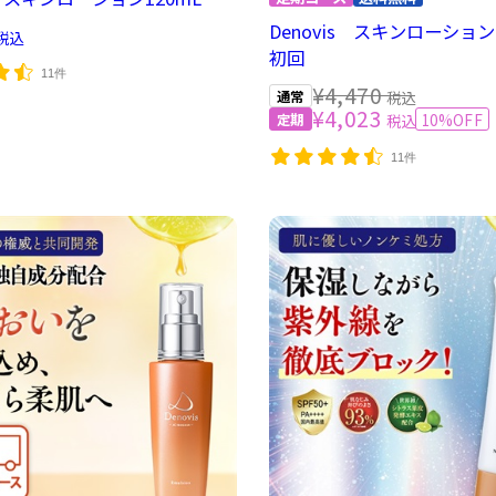
Denovis スキンローション
税込
初回
11件
¥4,470
税込
¥4,023
10%OFF
税込
11件