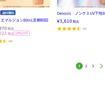
Denovis ノンケミUV下地3
is エマルジョン80mL定期初回
¥3,610
税込
470
税込
5件
023
10%OFF
税込
6件
1
2
3