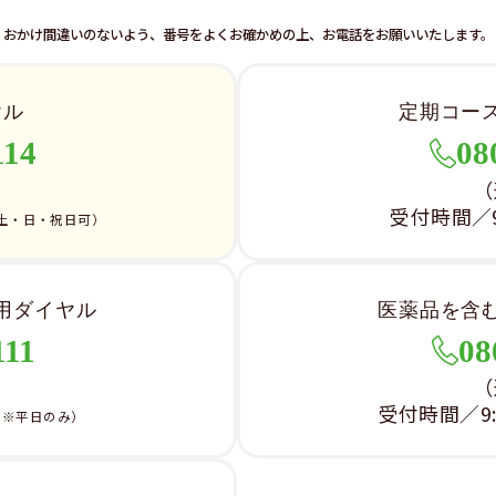
おかけ間違いのないよう、番号をよくお確かめの上、お電話をお願いいたします。
ヤル
定期コー
114
08
）
（
受付時間／9:
土・日・祝日可）
用ダイヤル
医薬品を含
111
08
）
（
受付時間／9:0
（※平日のみ）