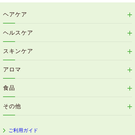
ヘアケア
リリィジュRICHシリーズ
ヘルスケア
リリィジュKUROシリーズ
新谷酵素シリーズ
冷感育毛エッセンス
スキンケア
コタラエキス＋
リリィジュミスト
Denovis
天の葉健康緑茶
アロマ
リリィジュサプリ
桜咲耶姫
カイアポシリーズ
アロマ de マスク
毛歓
うる肌箋
食品
速感伝統香醋
アロマ de スリープ
ヘアケアその他
フェミールホワイトNKB
木村式自然栽培米
古家のにんにく
浦上式アロマシリーズ
その他
目の疲労感・首肩に感じる負担緩和サプリ
色彩マスク
すこやか本誌
ぐっすり＆健やかな目覚めサポートタブレット
ご利用ガイド