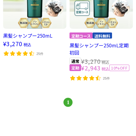
黒髪シャンプー250mL
¥3,270
税込
黒髪シャンプー250mL定期
初回
25件
¥3,270
税込
¥2,943
10%OFF
税込
25件
1