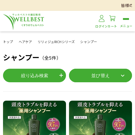
皆様の美容
ログイン
カート
トップ
ヘアケア
リリィジュRICHシリーズ
シャンプー
シャンプー
（全
5
件）
絞り込み検索