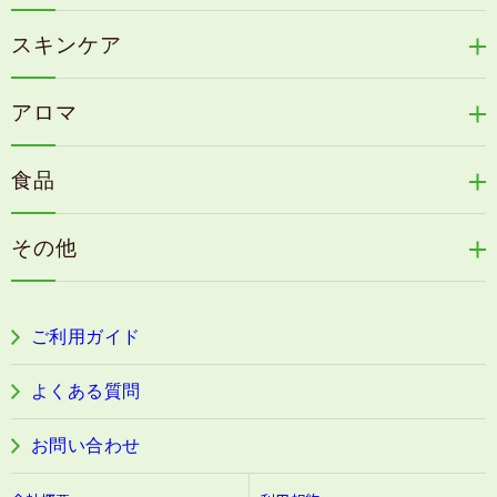
新谷酵素シリーズ
冷感育毛エッセンス
スキンケア
コタラエキス＋
リリィジュミスト
Denovis
天の葉健康緑茶
アロマ
リリィジュサプリ
桜咲耶姫
カイアポシリーズ
アロマ de マスク
毛歓
うる肌箋
食品
速感伝統香醋
アロマ de スリープ
ヘアケアその他
フェミールホワイトNKB
木村式自然栽培米
古家のにんにく
浦上式アロマシリーズ
その他
目の疲労感・首肩に感じる負担緩和サプリ
色彩マスク
すこやか本誌
ぐっすり＆健やかな目覚めサポートタブレット
ご利用ガイド
阿波晩茶
よくある質問
お問い合わせ