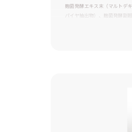
麹菌発酵エキス末（マルトデ
パイヤ抽出物）、麹菌発酵副
末、デキストリン、酪酸菌（コ
ン）、混合乳酸菌殺菌末（マ
テアリン酸Ca
原材料に含まれるアレルギー
栄養成分表示（4粒あたり
エネルギー：4.2kcal、たんぱく
酵素含有成分表示（4粒あ
麹菌発酵副穀エキス末：136.5
使用上の注意