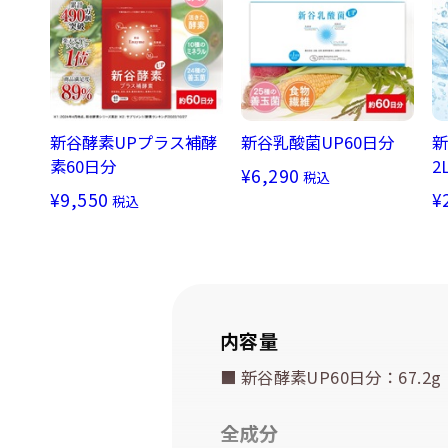
新谷酵素UPプラス補酵
新谷乳酸菌UP60日分
新
素60日分
2
¥6,290
税込
¥9,550
¥
税込
内容量
■ 新谷酵素UP60日分：67.2g
全成分