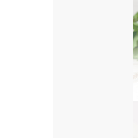
自然原料を使用しているため
まれに体質・体調により合わ
疾病などで治療中の方、アレ
小児の手の届かないところに
直射日光、高温多湿を避け、