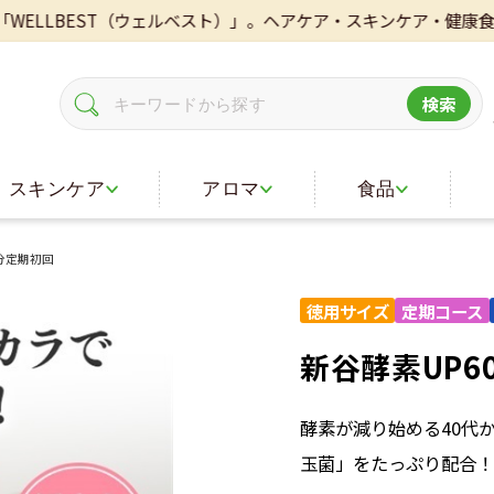
EST（ウェルベスト）」。ヘアケア・スキンケア・健康食品・医薬品
検索
スキンケア
アロマ
食品
分定期初回
新谷酵素UP6
酵素が減り始める40代
玉菌」をたっぷり配合！