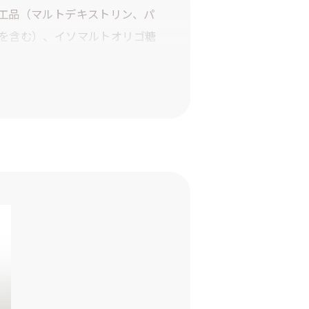
工品（マルトデキストリン、パ
を含む）、イソマルトオリゴ糖
乳酸菌(殺菌）、デキストリ
ロース、微粒二酸化ケイ素、ス
02g