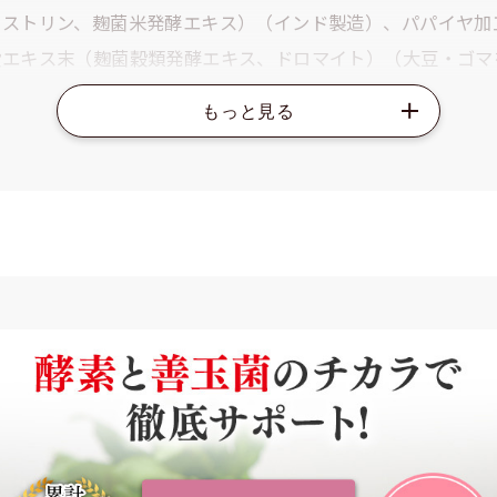
キストリン、麹菌米発酵エキス）（インド製造）、パパイヤ加
穀エキス末（麹菌穀類発酵エキス、ドロマイト）（大豆・ゴマ
ーンスターチ、酪酸菌、乳糖）（大豆を含む）、乳酸菌末（
ルトデキストリン、乳酸菌、乳糖）（大豆を含む）／結晶セル
物質：大豆・ごま・乳成分
）
質：0.14g、脂質：0.02g、炭水化物：0.85g、食物繊維：0.0
たり）
mg、麹菌発酵エキス末：378mg、パパイヤ加工品：315mg