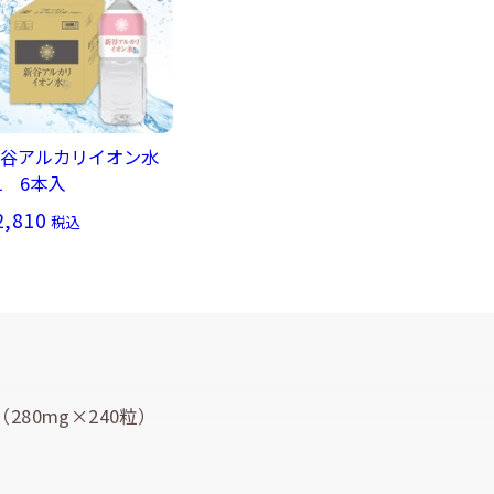
谷アルカリイオン水
L 6本入
2,810
税込
（280mg×240粒）