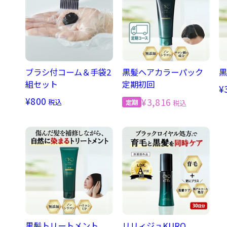
ブラシ付コーム＆手袋2
黒髪ヘアカラーパック
黒
組セット
定期初回
¥
¥800
¥3,816
税込
税込
黒髪トリートメント
リリィジュKURO