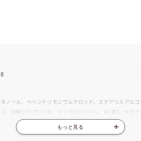
g
セタノール、ベヘントリモニウムクロリド、ステアリルアルコ
ル、炭酸ジカプリリル、イソプロパノール、HC青2、セテア
、トリ(カプリル酸／カプリン酸)グリセリル、セテス-30、
ウムクロリド、ラノリン、塩基性青99、ジステアリルジモニ