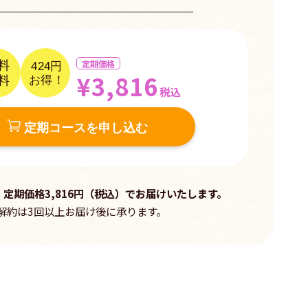
定期価格
料
424円
¥3,816
料
お得！
税込
定期コースを申し込む
、定期価格3,816円（税込）でお届けいたします。
解約は3回以上お届け後に承ります。