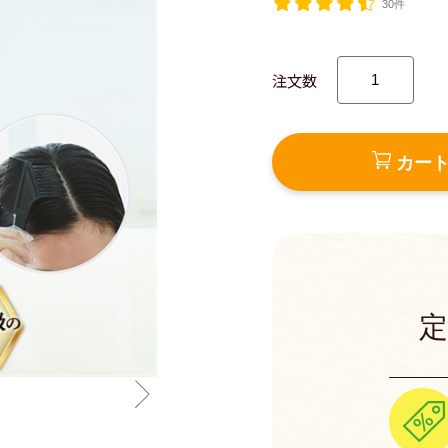
30件
注文数
カー