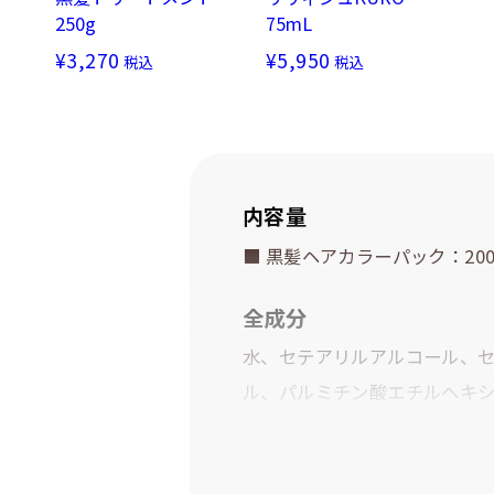
250g
75mL
¥3,270
¥5,950
税込
税込
内容量
■ 黒髪ヘアカラーパック：200
全成分
水、セテアリルアルコール、
ル、パルミチン酸エチルヘキシ
モニウム、オレイルアルコール
エタノール、ステアルトリモニ