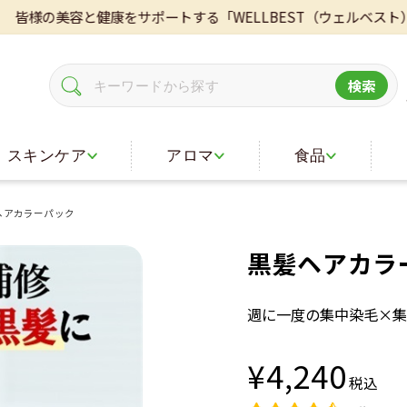
容と健康をサポートする「WELLBEST（ウェルベスト）」。ヘ
検索
スキンケア
アロマ
食品
ヘアカラーパック
黒髪ヘアカラ
週に一度の集中染毛×集
¥4,240
税込