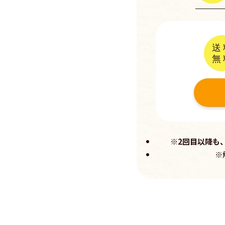
送
無
※2回目以降も
※