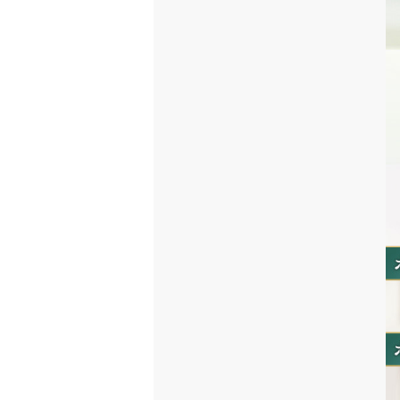
があたって上記のような異常
傷、はれもの、湿疹等、異常
目に入ったときは、直ちに洗
皮膚、爪、浴室等についた場
パーマ、その他の染毛剤等と
ます。
衣服や布等につくと取れにく
髪が濡れた状態では衣服や帽
使用後は必ずしっかり蓋をし
乳幼児の手の届かないところ
極端に高温または低温の場所