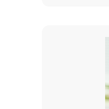
ロン酸、トレハロース、BG、4
リン酸PEG-45、塩基性赤7
PG、加水分解ケラチン(羊毛
マヨラナ葉エキス、プラセンタ
ロール、オプンチアフィクスイ
アスコルビル、アミリスバル
皮油、ニクズク核油、ビター
実油、ローマカミツレ花油
使用上の注意
アレルギー体質の方、肌が敏
お肌や頭皮に異常が生じてい
お肌や頭皮に合わないとき即
させることがありますので、皮
激、色抜け（白斑等）や黒ずみ