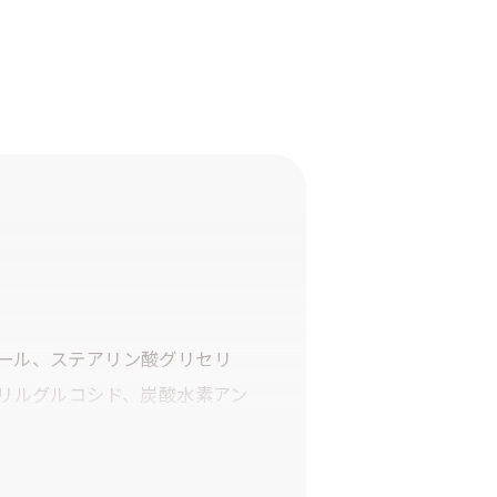
ール、ステアリン酸グリセリ
リルグルコシド、炭酸水素アン
マカデミア種子油、フェノキシ
ウムクロリド、HC黄4、エチド