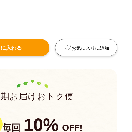
トに入れる
お気に入りに追加
定期お届けおトク便
10%
毎回
OFF!