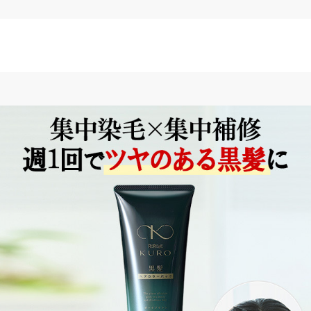
-ヒドロキシプロピルアミノ-3-ニトロフェノール、エチドロン
6、塩基性黄57、オリーブ果実油、サルビアヒスパニカ種子油
)、トシルバリンNa、トコフェロール、キリ葉エキス、アルガ
脂質、アシタバ葉／茎エキス、クオタニウム-33、オランダ
ンジカ種子油、バオバブ種子油、セラミドNG、セラミドNP
サミフェラ樹皮油、アルテミシアパレンス花／葉／茎油、イン
オレンジ果皮油、ビターオレンジ花油、マヨラナ葉油、マンダ
感な方はご使用前に必ずパッチテストを行ってください。
ないかよく注意して使用してください。
ち次のような場合には、ご使用をおやめください。そのまま
膚科専門医等にご相談されることをおすすめします。(1)使
（製品による汚れを除く）等の異常があらわれた場合(2)使